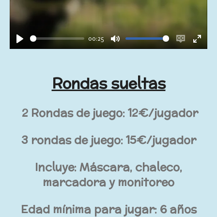
00:25
P
M
E
E
l
u
n
n
a
t
a
t
Rondas sueltas
y
e
b
e
l
r
2 Ron
das de juego: 12€/jugador
e
f
c
u
3 rondas de juego: 15€/jugador
a
l
p
l
Incluye:
Máscara, chaleco,
t
s
marcadora y monitoreo
i
c
o
r
Edad mínima para jugar: 6 años
n
e