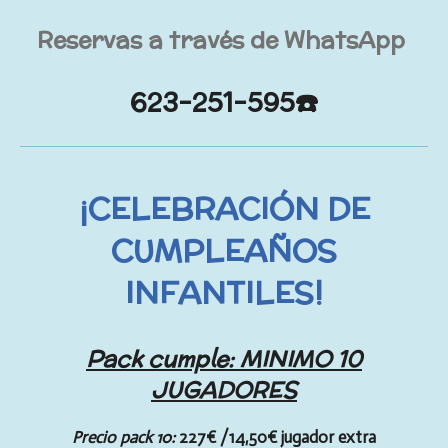
s
e
Reservas a través de WhatsApp
n
623-251-595
☎️
¡CELEBRACIÓN DE
CUMPLEAÑOS
INFANTILES!
Pack cumple: MINIMO 10
JUGADORES
Precio pack 10
:
227€ /14,50€ jugador extra