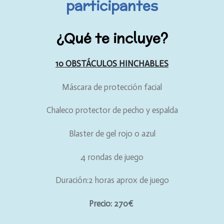
participantes
l
r
e
f
c
u
¿Qué te incluye?
a
l
p
l
10 OBSTÁCULOS HINCHABLES
t
s
Máscara de protección facial
i
c
o
r
Chaleco protector de pecho y espalda
n
e
s
e
Blaster de gel rojo o azul
n
4 rondas de juego
Duración:2 horas aprox de juego
Precio: 270€